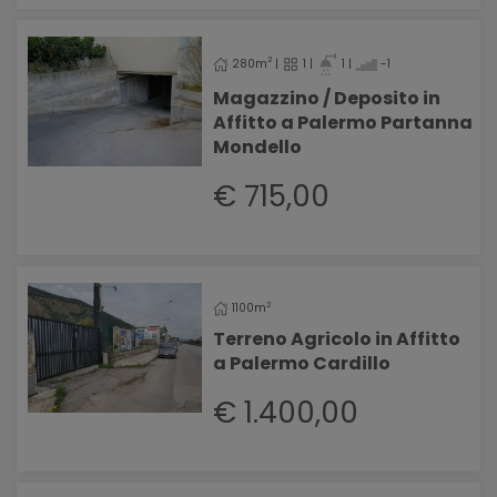
2
280m
|
1 |
1 |
-1
Magazzino / Deposito in
Affitto a Palermo Partanna
Mondello
€ 715,00
2
1100m
Terreno Agricolo in Affitto
a Palermo Cardillo
€ 1.400,00