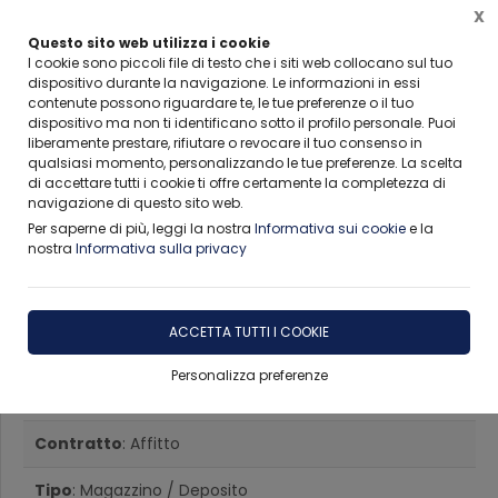
X
Questo sito web utilizza i cookie
I cookie sono piccoli file di testo che i siti web collocano sul tuo
dispositivo durante la navigazione. Le informazioni in essi
contenute possono riguardare te, le tue preferenze o il tuo
Home
Immobili
Palermo
Magazzino / Deposito
Affitto
dispositivo ma non ti identificano sotto il profilo personale. Puoi
liberamente prestare, rifiutare o revocare il tuo consenso in
qualsiasi momento, personalizzando le tue preferenze. La scelta
di accettare tutti i cookie ti offre certamente la completezza di
navigazione di questo sito web.
Per saperne di più, leggi la nostra
Informativa sui cookie
e la
nostra
Informativa sulla privacy
Magazzino / Deposito in
Affitto a Palermo Resuttana
ACCETTA TUTTI I COOKIE
- San Lorenzo
Personalizza preferenze
Contratto
: Affitto
Tipo
: Magazzino / Deposito