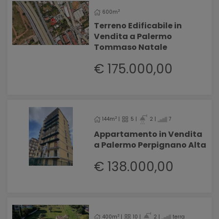
2
600m
Terreno Edificabile in
Vendita a Palermo
Tommaso Natale
€ 175.000,00
2
144m
|
5 |
2 |
7
Appartamento in Vendita
a Palermo Perpignano Alta
€ 138.000,00
2
400m
|
10 |
2 |
terra