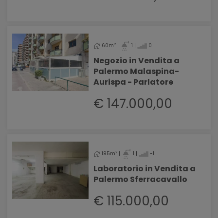
2
60m
|
1 |
0
Negozio in Vendita a
Palermo Malaspina-
Aurispa - Parlatore
€ 147.000,00
2
195m
|
1 |
-1
Laboratorio in Vendita a
Palermo Sferracavallo
€ 115.000,00