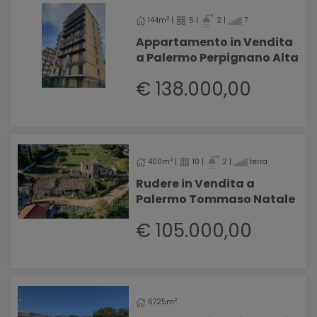
2
144m
|
5 |
2 |
7
Appartamento in Vendita
a Palermo Perpignano Alta
€ 138.000,00
2
400m
|
10 |
2 |
terra
Rudere in Vendita a
Palermo Tommaso Natale
€ 105.000,00
2
6725m