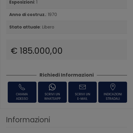
Esposizioni
: 1
Anno di costruz.
: 1970
Stato attuale
: Libero
€ 185.000,00
Richiedi Informazioni
CHIAMA
SCRIVI UN
SCRIVI UN
INDICAZIONI
ADESSO
WHATSAPP
E-MAIL
STRADALI
Informazioni