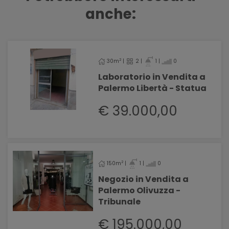
anche:
2
30m
|
2 |
1 |
0
Laboratorio in Vendita a
Palermo Libertà - Statua
€ 39.000,00
2
150m
|
1 |
0
Negozio in Vendita a
Palermo Olivuzza -
Tribunale
€ 195.000,00