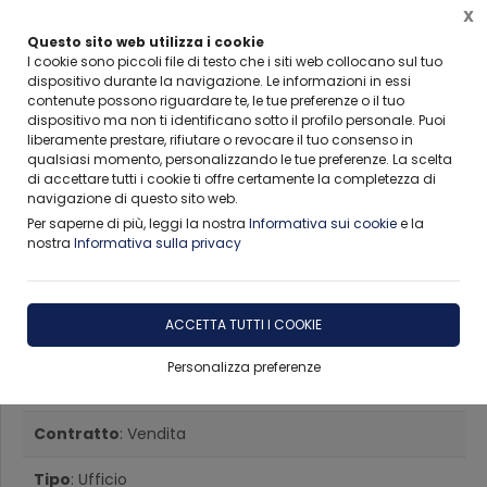
X
Questo sito web utilizza i cookie
I cookie sono piccoli file di testo che i siti web collocano sul tuo
dispositivo durante la navigazione. Le informazioni in essi
contenute possono riguardare te, le tue preferenze o il tuo
Home
Immobili
Palermo
Ufficio
Vendita
dispositivo ma non ti identificano sotto il profilo personale. Puoi
liberamente prestare, rifiutare o revocare il tuo consenso in
qualsiasi momento, personalizzando le tue preferenze. La scelta
di accettare tutti i cookie ti offre certamente la completezza di
navigazione di questo sito web.
Per saperne di più, leggi la nostra
Informativa sui cookie
e la
nostra
Informativa sulla privacy
Ufficio in Vendita a Palermo
Dante - Marconi -
ACCETTA TUTTI I COOKIE
Sammartino
Personalizza preferenze
Contratto
: Vendita
Tipo
: Ufficio